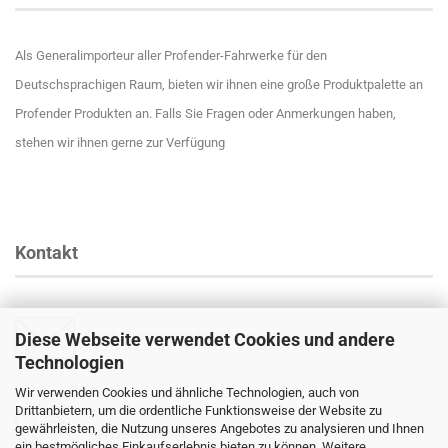
Als Generalimporteur aller Profender-Fahrwerke für den
Deutschsprachigen Raum, bieten wir ihnen eine große Produktpalette an
Profender Produkten an. Falls Sie Fragen oder Anmerkungen haben,
stehen wir ihnen gerne zur Verfügung
Kontakt
Diese Webseite verwendet Cookies und andere
Email
:
info@profender-shocks.com
Technologien
Wir verwenden Cookies und ähnliche Technologien, auch von
Drittanbietern, um die ordentliche Funktionsweise der Website zu
gewährleisten, die Nutzung unseres Angebotes zu analysieren und Ihnen
+4917630168024
ein bestmögliches Einkaufserlebnis bieten zu können. Weitere