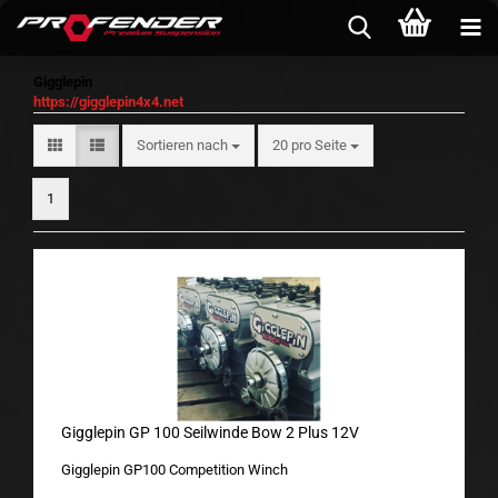
Gigglepin
https://gigglepin4x4.net
Sortieren nach
pro Seite
Sortieren nach
20 pro Seite
1
Gigglepin GP 100 Seilwinde Bow 2 Plus 12V
Gigglepin GP100 Competition Winch