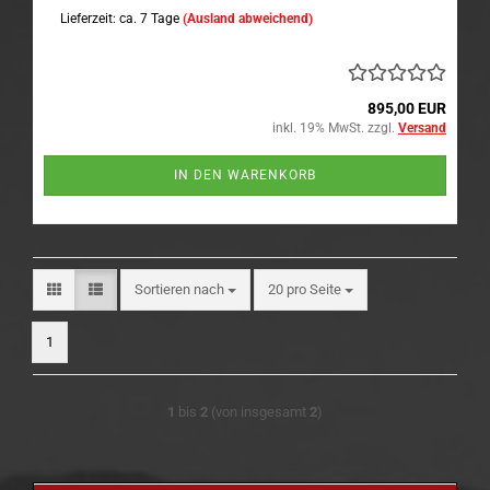
Lieferzeit: ca. 7 Tage
(Ausland abweichend)
895,00 EUR
inkl. 19% MwSt. zzgl.
Versand
IN DEN WARENKORB
Sortieren nach
pro Seite
Sortieren nach
20 pro Seite
1
1
bis
2
(von insgesamt
2
)