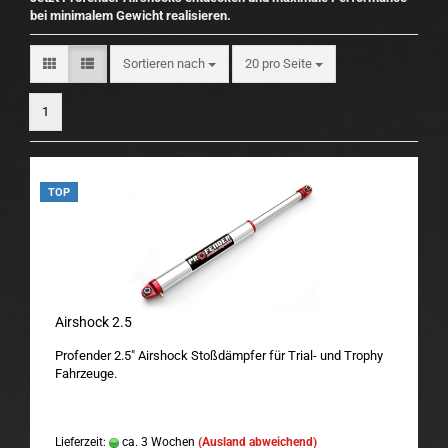
bei minimalem Gewicht realisieren.
Sortieren nach
pro Seite
Sortieren nach
20 pro Seite
1
TOP
Airshock 2.5
Profender 2.5" Airshock Stoßdämpfer für Trial- und Trophy
Fahrzeuge.
Lieferzeit:
ca. 3 Wochen
(Ausland abweichend)