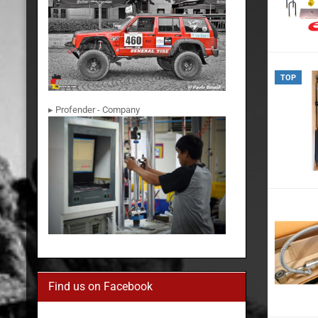
TOP
▸ Profender - Company
Find us on Facebook