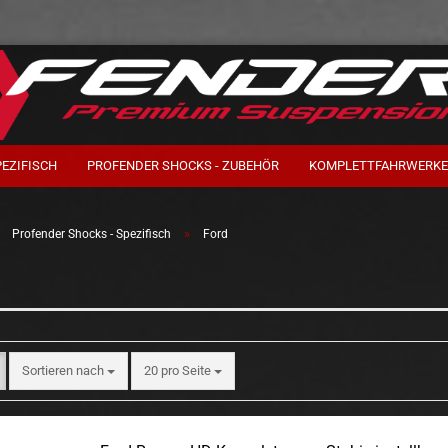
PEZIFISCH
PROFENDER SHOCKS - ZUBEHÖR
KOMPLETTFAHRWERKE
»
»
Profender Shocks - Spezifisch
Ford
Sortieren nach
pro Seite
Sortieren nach
20 pro Seite