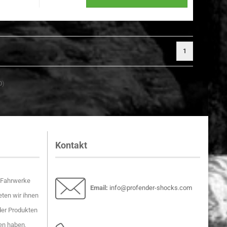
1
0
)
Kontakt
r-Fahrwerke
Email
:
info@profender-shocks.com
ten wir ihnen
der Produkten
en haben,