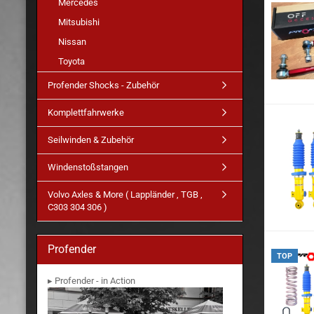
Mercedes
Mitsubishi
Nissan
Toyota
Profender Shocks - Zubehör
Komplettfahrwerke
Seilwinden & Zubehör
Windenstoßstangen
Volvo Axles & More ( Lappländer , TGB ,
C303 304 306 )
Profender
TOP
▸ Profender - in Action