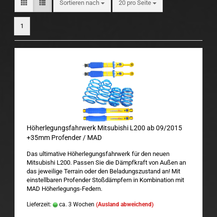
Sortieren nach
pro Seite
Sortieren nach
20 pro Seite
1
Höherlegungsfahrwerk Mitsubishi L200 ab 09/2015
+35mm Profender / MAD
Das ultimative Höherlegungsfahrwerk für den neuen
Mitsubishi L200. Passen Sie die Dämpfkraft von Außen an
das jeweilige Terrain oder den Beladungszustand an! Mit
einstellbaren Profender Stoßdämpfern in Kombination mit
MAD Höherlegungs-Federn.
Lieferzeit:
ca. 3 Wochen
(Ausland abweichend)