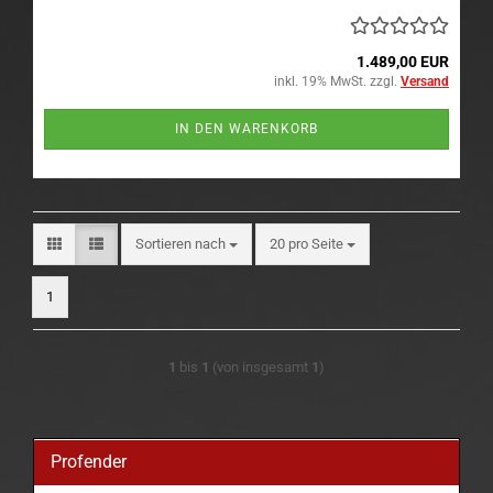
1.489,00 EUR
inkl. 19% MwSt. zzgl.
Versand
IN DEN WARENKORB
Sortieren nach
pro Seite
Sortieren nach
20 pro Seite
1
1
bis
1
(von insgesamt
1
)
Profender