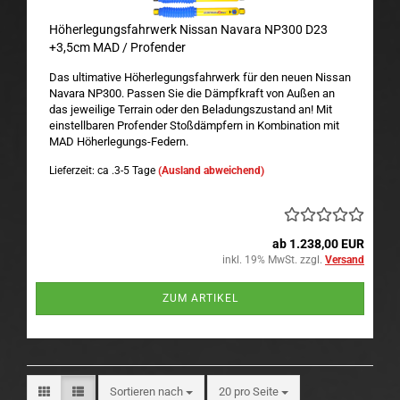
Höherlegungsfahrwerk Nissan Navara NP300 D23
+3,5cm MAD / Profender
Das ultimative Höherlegungsfahrwerk für den neuen Nissan
Navara NP300. Passen Sie die Dämpfkraft von Außen an
das jeweilige Terrain oder den Beladungszustand an! Mit
einstellbaren Profender Stoßdämpfern in Kombination mit
MAD Höherlegungs-Federn.
Lieferzeit: ca .3-5 Tage
(Ausland abweichend)
ab 1.238,00 EUR
inkl. 19% MwSt. zzgl.
Versand
ZUM ARTIKEL
Sortieren nach
pro Seite
Sortieren nach
20 pro Seite