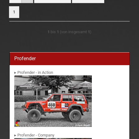
1
1
bis
1
(von insgesamt
1
)
Profender
▸ Profender - in Action
▸ Profender - Company