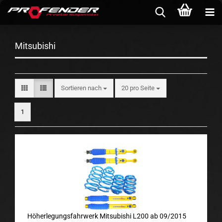
Mitsubishi
Sortieren nach
pro Seite
Sortieren nach
20 pro Seite
1
Höherlegungsfahrwerk Mitsubishi L200 ab 09/2015