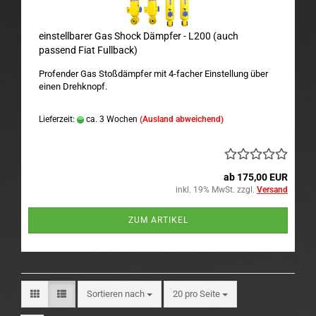
einstellbarer Gas Shock Dämpfer - L200 (auch
passend Fiat Fullback)
Profender Gas Stoßdämpfer mit 4-facher Einstellung über
einen Drehknopf.
Lieferzeit:
ca. 3 Wochen
(Ausland abweichend)
ab 175,00 EUR
inkl. 19% MwSt. zzgl.
Versand
ZUM ARTIKEL
Sortieren nach
pro Seite
Sortieren nach
20 pro Seite