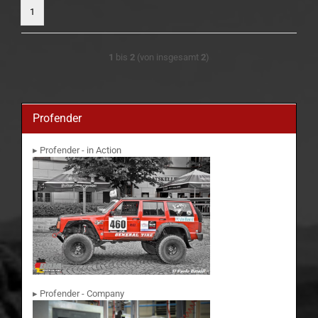
1
1
bis
2
(von insgesamt
2
)
Profender
▸ Profender - in Action
▸ Profender - Company