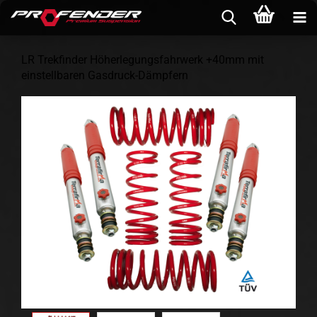
LR Trekfinder Höherlegungsfahrwerk +40mm mit
einstellbaren Gasdruck-Dämpfern