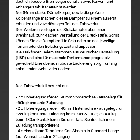
deutlich bessere Bremseigenschaft, sowie Kurven- und
Anhängerstabilität erreicht werden.
Der 54mm starke Dämpfkörper, sowie die größere
Kolbenstange machen diesen Dämpfer zu einem äußerst
robusten und zuverlässigen Teil des Fahrwerks.
Des Weiteren verfügen die Stoßdämpfer über einen
Drehknauf, zur 4-fachen Verstellung der Druckstufe. Somit
können Sie die Dämpfkraft in Sekunden an das jeweilige
Terrain oder den Beladungszustand anpassen.
Die Trekfinder Federn stammen aus deutscher Herstellung
(H&R) und sind für maximale Performance progressiv
gewickelt! Eine überaus robuste Lackierung sorgt für lang
anhaltenden Schutz der Federn.
Das Fahrwerkskit besteht aus:
- 2 x Höherlegungsfeder +40mm Vorderachse - ausgelegt für
+80kg konstante Zuladung
- 2 x Höherlegungsfeder +40mm Hinterrachse - ausgelegt für
+250kg konstante Zuladung beim 90er & 110er, ca.400kg
beim 130er (kontaktieren Sie uns, falls Sie deutlich mehr
Zuladung transportieren)
- 4 x einstellbare Terrafirma Gas Shocks in Standard-Länge
(auf Wunsch auch in 2" länger)