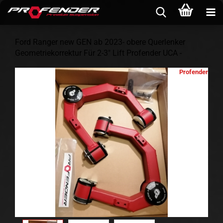
Ford Ranger new GEN ab 2023- obere Querlenker
Geometriekorrektur Für 2-3" Lift Profender UCA -
Profender