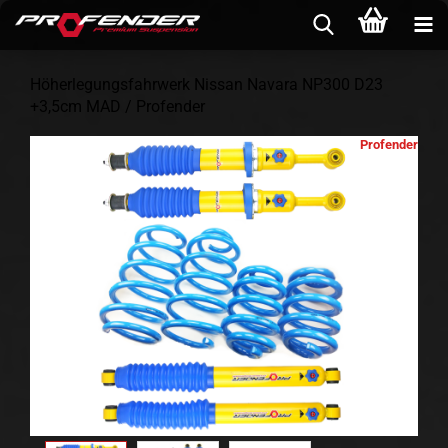
Höherlegungsfahrwerk Nissan Navara NP300 D23
+3,5cm MAD / Profender
Profender