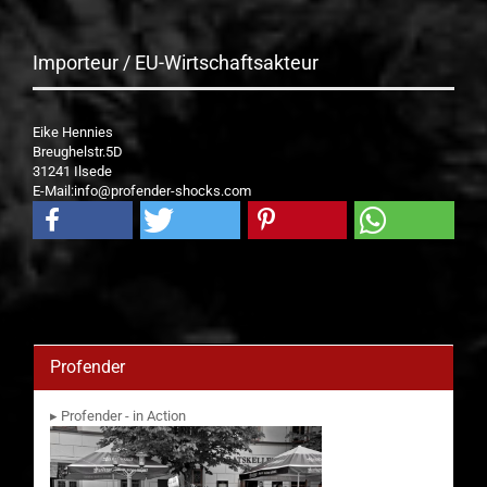
Importeur / EU-Wirtschaftsakteur
Eike Hennies
Breughelstr.5D
31241 Ilsede
E-Mail:info@profender-shocks.com
Profender
▸ Profender - in Action