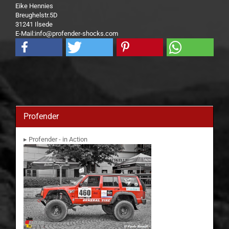
Eike Hennies
Breughelstr.5D
31241 Ilsede
E-Mail:info@profender-shocks.com
Profender
▸ Profender - in Action