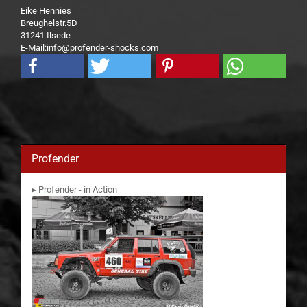
Eike Hennies
Breughelstr.5D
31241 Ilsede
E-Mail:info@profender-shocks.com
Profender
▸ Profender - in Action