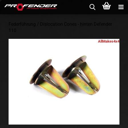
Federführung / Dislocation Cones - hinten Defender
110
AllMakes4x4