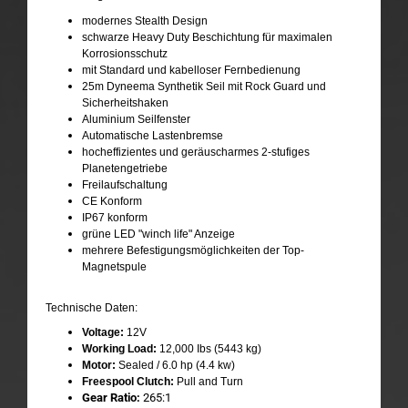
modernes Stealth Design
schwarze Heavy Duty Beschichtung für maximalen
Korrosionsschutz
mit Standard und kabelloser Fernbedienung
25m Dyneema Synthetik Seil mit Rock Guard und
Sicherheitshaken
Aluminium Seilfenster
Automatische Lastenbremse
hocheffizientes und geräuscharmes 2-stufiges
Planetengetriebe
Freilaufschaltung
CE Konform
IP67 konform
grüne LED "winch life" Anzeige
mehrere Befestigungsmöglichkeiten der Top-
Magnetspule
Technische Daten:
Voltage:
12V
Working Load:
12,000 Ibs (5443 kg)
Motor:
Sealed / 6.0 hp (4.4 kw)
Freespool Clutch:
Pull and Turn
Gear Ratio:
265:1