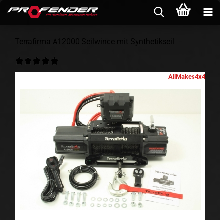
Terrafirma A12000 Seilwinde mit Synthetikseil
AllMakes4x4