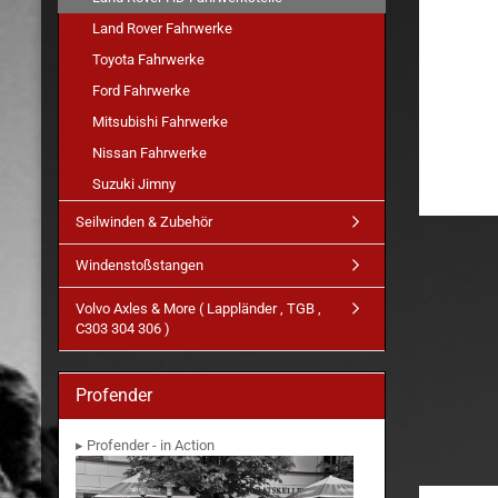
Land Rover Fahrwerke
Toyota Fahrwerke
Ford Fahrwerke
Mitsubishi Fahrwerke
Nissan Fahrwerke
Suzuki Jimny
Seilwinden & Zubehör
Windenstoßstangen
Volvo Axles & More ( Lappländer , TGB ,
C303 304 306 )
Profender
▸ Profender - in Action