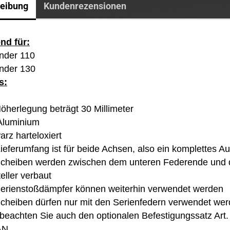
eibung
Kundenrezensionen
nd für:
nder 110
ender 130
s:
Höherlegung beträgt 30 Millimeter
 Aluminium
arz harteloxiert
Lieferumfang ist für beide Achsen, also ein komplettes A
 Scheiben werden zwischen dem unteren Federende und
eller verbaut
 Serienstoßdämpfer können weiterhin verwendet werden
Scheiben dürfen nur mit den Serienfedern verwendet we
e beachten Sie auch den optionalen Befestigungssatz Art. 
AN