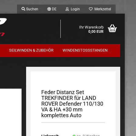
Suchen
DE
Login
Merkzettel
Ihr Warenkorb
0,00 EUR
SEILWINDEN & ZUBEHÖR
WINDENSTOSSSTANGEN
Trekfinder / Terrafirma
Komplettfahrwerk
Feder Distanz Set
TREKFINDER für LAND
ROVER Defender 110/130
VA & HA +30 mm
komplettes Auto