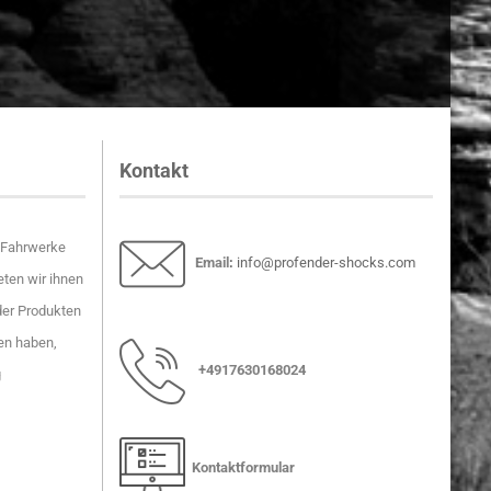
Kontakt
r-Fahrwerke
Email
:
info@profender-shocks.com
ten wir ihnen
der Produkten
en haben,
+4917630168024
g
Kontaktformular