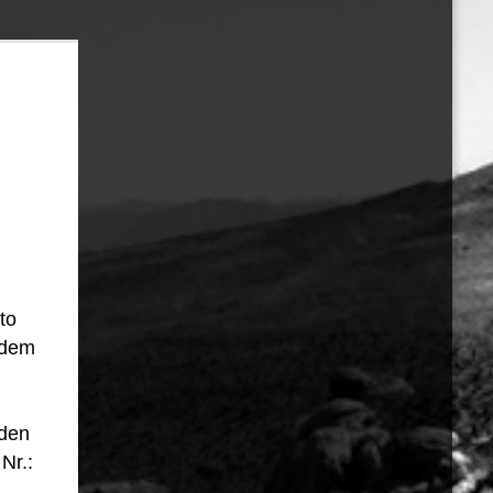
uto
 dem
rden
Nr.: