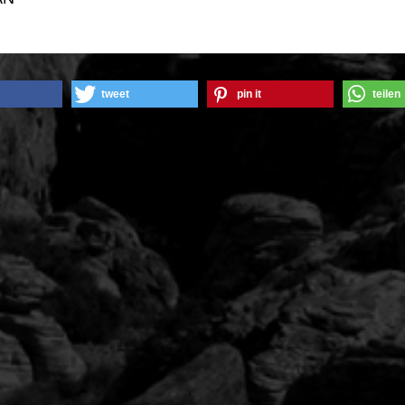
tweet
pin it
teilen