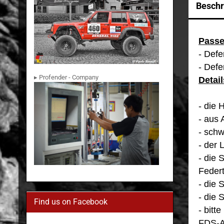
Beschr
Passe
- Defe
- Def
▸ Profender - Company
Detail
- die 
- aus
- schw
- der 
- die
Federt
- die
-
die 
Find us on Facebook
- bitt
FDS-