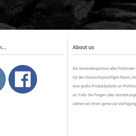
...
About us
Als Generalimporteur aller Profende
für den Deutschsprachigen Raum, bie
eine große Produktpalette an Profen
an. Falls Sie Fragen oder Anmerkung
stehen wir ihnen gerne zur Verfügun