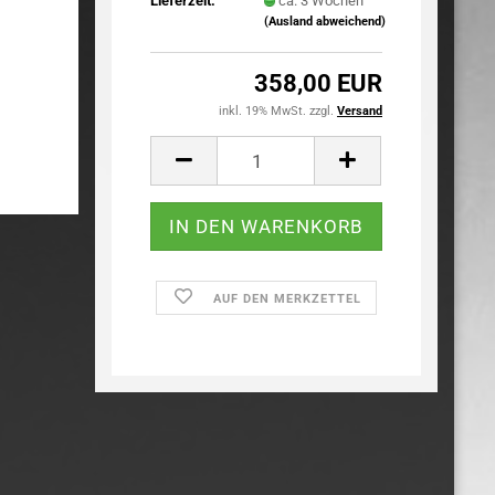
Lieferzeit:
ca. 3 Wochen
(Ausland abweichend)
358,00 EUR
inkl. 19% MwSt. zzgl.
Versand
AUF DEN MERKZETTEL