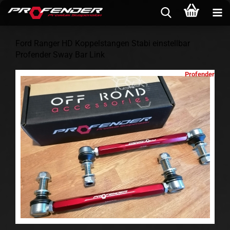
Ford Ranger HD Koppelstangen Stabi einstellbar
Profender Sway Bar Link
Profender