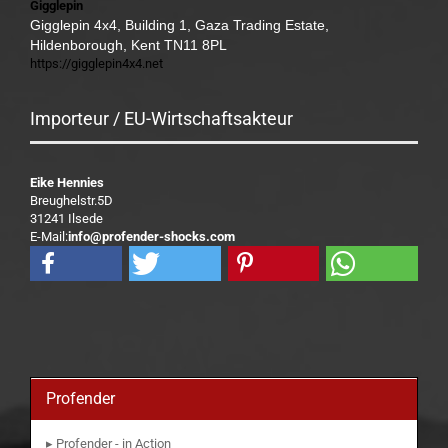
Gigglepin
Gigglepin 4x4, Building 1, Gaza Trading Estate,
Hildenborough, Kent TN11 8PL
https://gigglepin4x4.net
Importeur / EU-Wirtschaftsakteur
Eike Hennies
Breughelstr.5D
31241 Ilsede
E-Mail:
info@profender-shocks.com
Profender
▸ Profender - in Action