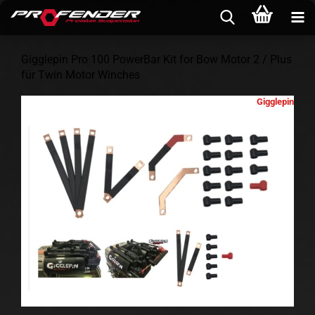
Gigglepin Pro 100 PowerBar Kit for Bow Motor 2 / Plus
für Twin Motor Winches
Gigglepin