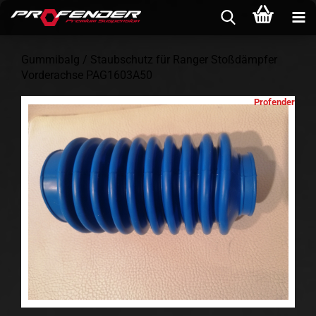
Gummibalg / Staubschutz für Ranger Stoßdämpfer
Vorderachse PAG1603A50
Profender