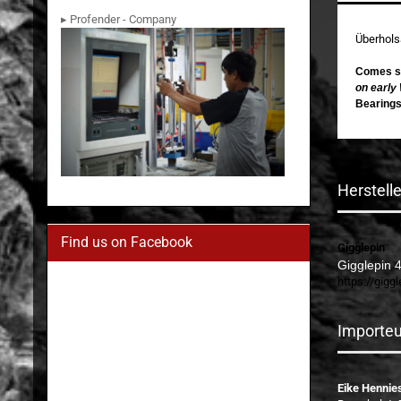
▸ Profender - Company
Überhols
Comes su
on early
Bearings
Herstell
Find us on Facebook
Gigglepin
Gigglepin 
https://gigg
Importeu
Eike Hennie