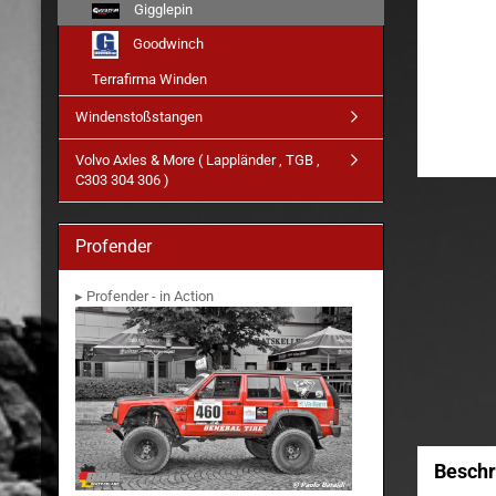
Gigglepin
Goodwinch
Terrafirma Winden
Windenstoßstangen
Volvo Axles & More ( Lappländer , TGB ,
C303 304 306 )
Profender
▸ Profender - in Action
Beschr