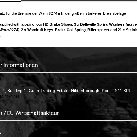
atz für die Bremse der Warn 8274 inkl der großen, stärkeren Bremsbeläge
pplied with a pair of our HD Brake Shoes,
3 x Belleville Spring Washers
(not r
 Warn 8274)
, 2 x Woodruff Keys, Brake C
oil Spring, Billet spacer and 21 x Stainl
.
er Informationen
4x4, Building 1, Gaza Trading Estate, Hildenborough, Kent TN11 8PL
lepin4x4.net
r / EU-Wirtschaftsakteur
s