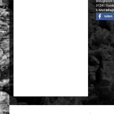
Breughelstr
31241 Ilsed
E-Mail:
info
teilen