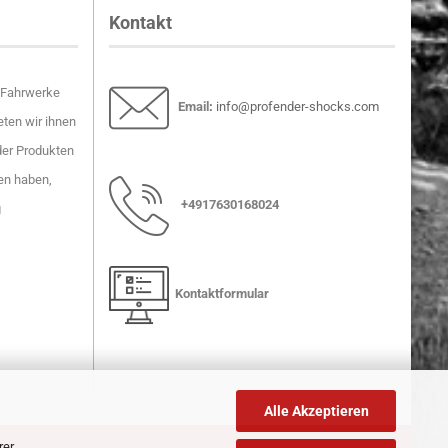
Kontakt
r-Fahrwerke
Email
:
info@profender-shocks.com
ten wir ihnen
der Produkten
en haben,
+4917630168024
g
Kontaktformular
Alle Akzeptieren
rer