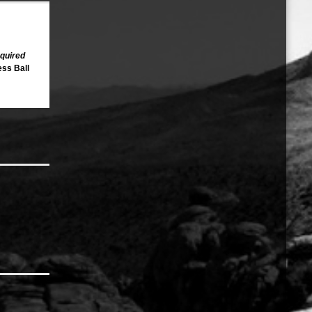
equired
ess Ball