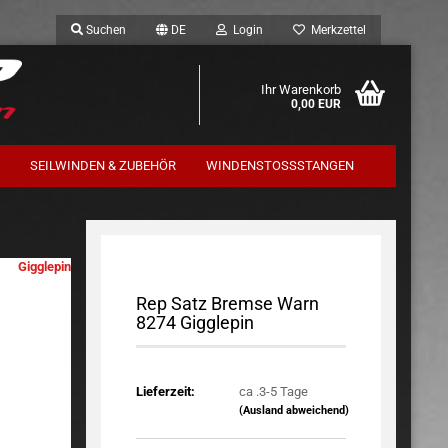
Suchen
DE
Login
Merkzettel
Ihr Warenkorb
0,00 EUR
SEILWINDEN & ZUBEHÖR
WINDENSTOSSSTANGEN
Trekfinder / Terrafirma
Komplettfahrwerk
Gigglepin
Rep Satz Bremse Warn
8274 Gigglepin
Lieferzeit:
ca .3-5 Tage
(Ausland abweichend)