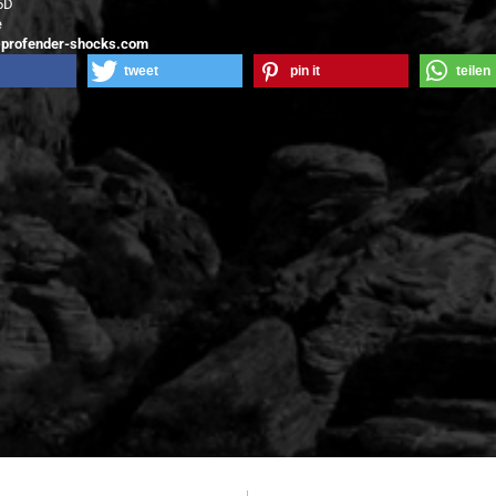
.5D
e
@profender-shocks.com
tweet
pin it
teilen