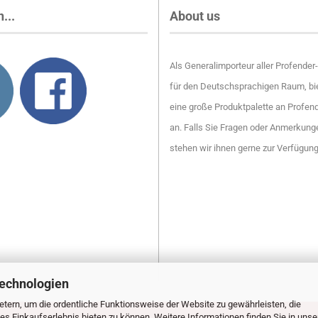
...
About us
Als Generalimporteur aller Profende
für den Deutschsprachigen Raum, bie
eine große Produktpalette an Profen
an. Falls Sie Fragen oder Anmerkung
stehen wir ihnen gerne zur Verfügun
Technologien
tern, um die ordentliche Funktionsweise der Website zu gewährleisten, die
s Einkaufserlebnis bieten zu können. Weitere Informationen finden Sie in unse