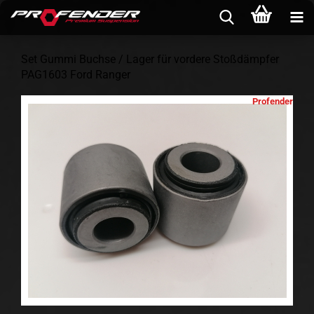
Set Gummi Buchse / Lager für vordere Stoßdämpfer
PAG1603 Ford Ranger
Profender