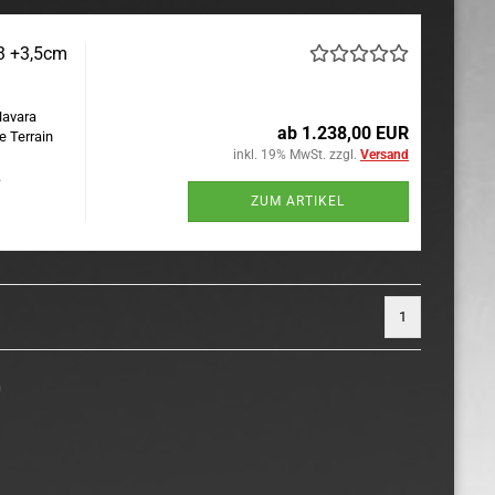
3 +3,5cm
Navara
ab 1.238,00 EUR
e Terrain
inkl. 19% MwSt. zzgl.
Versand
.
ZUM ARTIKEL
1
)