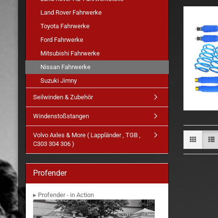
Land Rover Fahrwerke
Toyota Fahrwerke
Ford Fahrwerke
Mitsubishi Fahrwerke
Nissan Fahrwerke
Suzuki Jimny
Seilwinden & Zubehör
Windenstoßstangen
Volvo Axles & More ( Lappländer , TGB ,
C303 304 306 )
Profender
▸ Profender - in Action