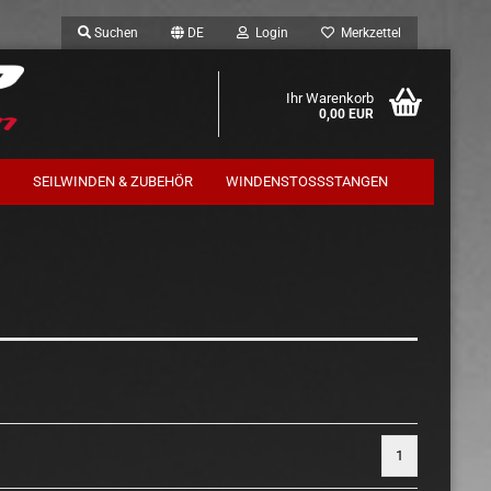
Suchen
DE
Login
Merkzettel
Ihr Warenkorb
0,00 EUR
SEILWINDEN & ZUBEHÖR
WINDENSTOSSSTANGEN
Trekfinder / Terrafirma
Komplettfahrwerk
1