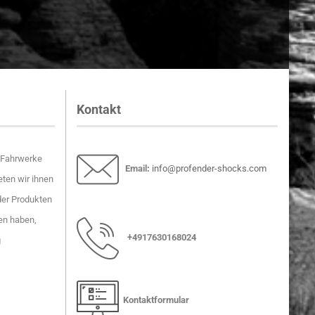
Kontakt
r-Fahrwerke
Email
:
info@profender-shocks.com
ten wir ihnen
der Produkten
en haben,
+4917630168024
g
Kontaktformular