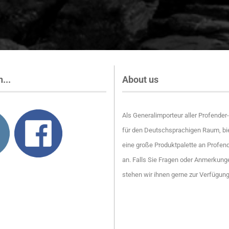
...
About us
Als Generalimporteur aller Profende
für den Deutschsprachigen Raum, bie
eine große Produktpalette an Profen
an. Falls Sie Fragen oder Anmerkung
stehen wir ihnen gerne zur Verfügun