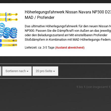
Höherlegungsfahrwerk Nissan Navara NP300 D2
MAD / Profender
Das ultimative Höherlegungsfahrwerk für den neuen Nissan 
NP300. Passen Sie die Dämpfkraft von Außen an das jeweilig
oder den Beladungszustand an! Mit einstellbaren Profender
Stoßdämpfern in Kombination mit MAD Höherlegungs-Federn
Lieferzeit: ca .3-5 Tage
(Ausland abweichend)
Sortieren nach
pro Seite
Sortieren nach
20 pro Seite
1
bis
1
(von insgesamt
1