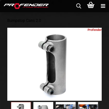
Bumpstop Cans 2.0
Profender