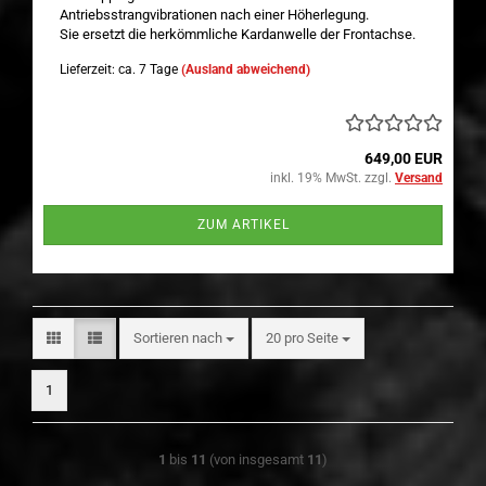
Antriebsstrangvibrationen nach einer Höherlegung.
Sie ersetzt die herkömmliche Kardanwelle der Frontachse.
Lieferzeit: ca. 7 Tage
(Ausland abweichend)
649,00 EUR
inkl. 19% MwSt. zzgl.
Versand
ZUM ARTIKEL
Sortieren nach
pro Seite
Sortieren nach
20 pro Seite
1
1
bis
11
(von insgesamt
11
)