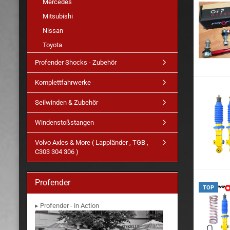
Mercedes
Mitsubishi
Nissan
Toyota
Profender Shocks - Zubehör
Komplettfahrwerke
Seilwinden & Zubehör
Windenstoßstangen
Volvo Axles & More ( Lappländer , TGB ,
C303 304 306 )
Profender
TOP
▸ Profender - in Action