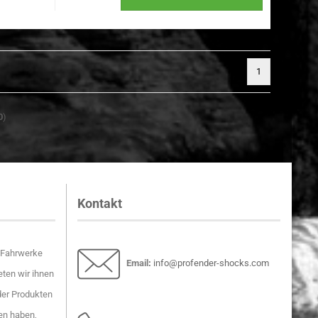
1
0
)
Kontakt
r-Fahrwerke
Email
:
info@profender-shocks.com
ten wir ihnen
der Produkten
en haben,