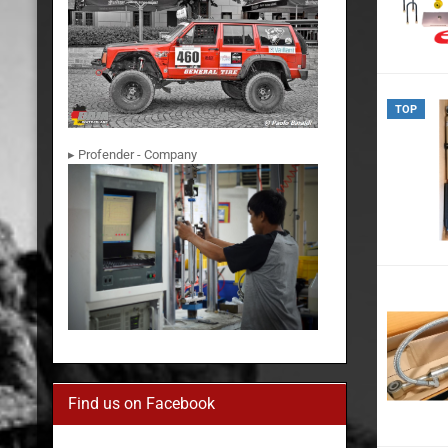
TOP
▸ Profender - Company
Find us on Facebook