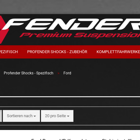
PEZIFISCH
PROFENDER SHOCKS - ZUBEHÖR
KOMPLETTFAHRWERKE
»
»
Profender Shocks - Spezifisch
Ford
Sortieren nach
pro Seite
Sortieren nach
20 pro Seite