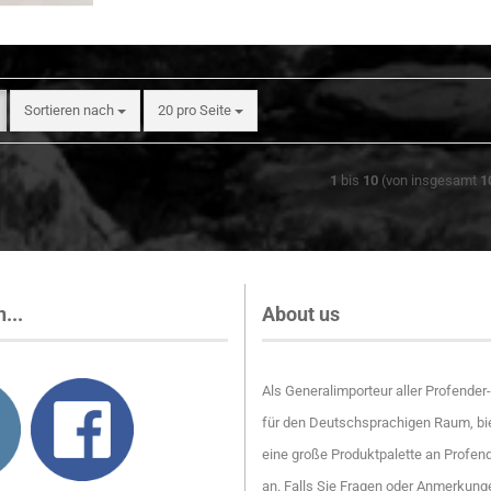
Sortieren nach
pro Seite
Sortieren nach
20 pro Seite
1
bis
10
(von insgesamt
1
...
About us
Als Generalimporteur aller Profende
für den Deutschsprachigen Raum, bie
eine große Produktpalette an Profen
an. Falls Sie Fragen oder Anmerkung